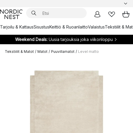
Tarjoilu & Kattaus
Sisustus
Keittiö & Ruoanlaitto
Valaistus
Tekstiilit & Ma
Weekend Deals:
Uusia tarjouksia joka viikonloppu
Tekstiilit & Matot
/
Matot
/
Puuvillamatot
/
Level matto