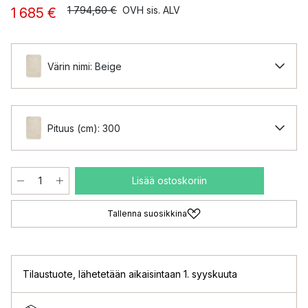
1 794,60 €
OVH sis. ALV
1 685 €
Värin nimi: Beige
Pituus (cm): 300
Lisää ostoskoriin
Tallenna suosikkina
Tilaustuote
,
lähetetään aikaisintaan 1. syyskuuta