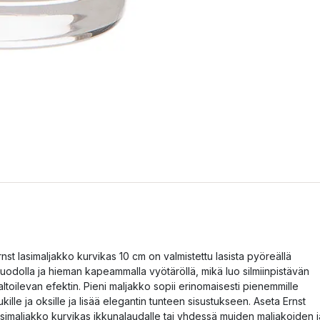
rnst lasimaljakko kurvikas 10 cm on valmistettu lasista pyöreällä
uodolla ja hieman kapeammalla vyötäröllä, mikä luo silmiinpistävän
altoilevan efektin. Pieni maljakko sopii erinomaisesti pienemmille
ukille ja oksille ja lisää elegantin tunteen sisustukseen. Aseta Ernst
asimaljakko kurvikas ikkunalaudalle tai yhdessä muiden maljakoiden j