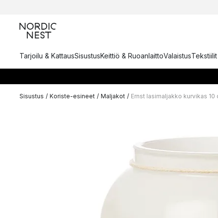
Tarjoilu & Kattaus
Sisustus
Keittiö & Ruoanlaitto
Valaistus
Tekstiili
Sisustus
/
Koriste-esineet
/
Maljakot
/
Ernst lasimaljakko kurvikas 10