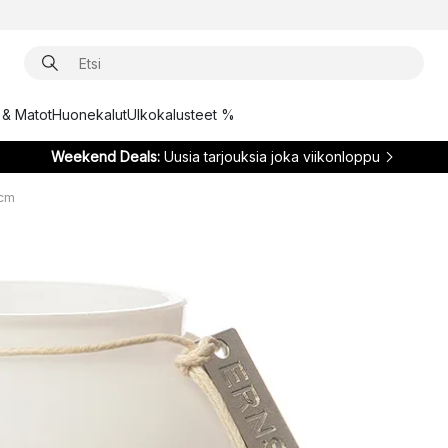
t & Matot
Huonekalut
Ulkokalusteet %
Weekend Deals:
Uusia tarjouksia joka viikonloppu
 cm