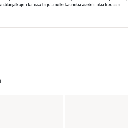
ynttilänjalkojen kanssa tarjottimelle kauniiksi asetelmaksi kodissa
a