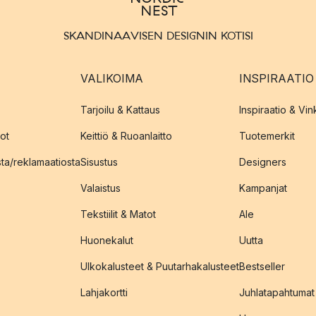
SKANDINAAVISEN DESIGNIN KOTISI
VALIKOIMA
INSPIRAATIO
Tarjoilu & Kattaus
Inspiraatio & Vink
ot
Keittiö & Ruoanlaitto
Tuotemerkit
sta/reklamaatiosta
Sisustus
Designers
Valaistus
Kampanjat
Tekstiilit & Matot
Ale
Huonekalut
Uutta
Ulkokalusteet & Puutarhakalusteet
Bestseller
Lahjakortti
Juhlatapahtumat