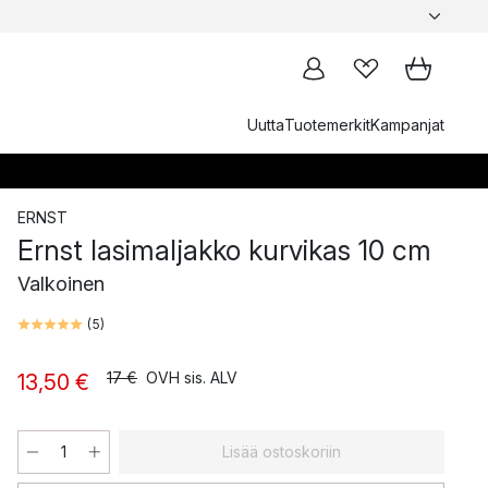
Uutta
Tuotemerkit
Kampanjat
ERNST
Ernst lasimaljakko kurvikas 10 cm
Valkoinen
(
5
)
17 €
OVH sis. ALV
13,50 €
Lisää ostoskoriin