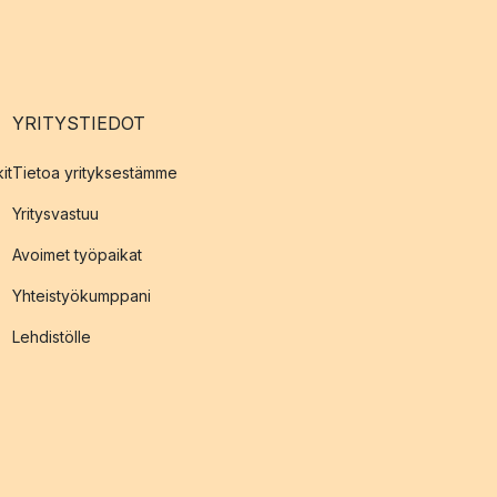
YRITYSTIEDOT
it
Tietoa yrityksestämme
Yritysvastuu
Avoimet työpaikat
Yhteistyökumppani
Lehdistölle