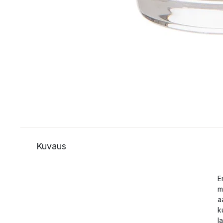
Kuvaus
E
m
a
k
l