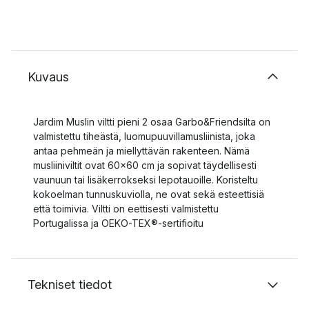
Kuvaus
Jardim Muslin viltti pieni 2 osaa Garbo&Friendsilta on
valmistettu tiheästä, luomupuuvillamusliinista, joka
antaa pehmeän ja miellyttävän rakenteen. Nämä
musliiniviltit ovat 60x60 cm ja sopivat täydellisesti
vaunuun tai lisäkerrokseksi lepotauoille. Koristeltu
kokoelman tunnuskuviolla, ne ovat sekä esteettisiä
että toimivia. Viltti on eettisesti valmistettu
Portugalissa ja OEKO-TEX®-sertifioitu
Tekniset tiedot