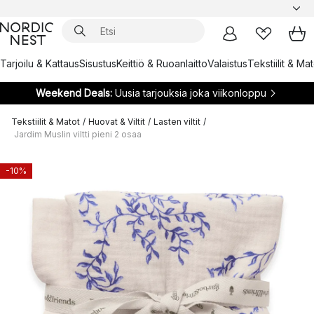
Tarjoilu & Kattaus
Sisustus
Keittiö & Ruoanlaitto
Valaistus
Tekstiilit & Ma
Weekend Deals:
Uusia tarjouksia joka viikonloppu
Tekstiilit & Matot
/
Huovat & Viltit
/
Lasten viltit
/
Jardim Muslin viltti pieni 2 osaa
-10%