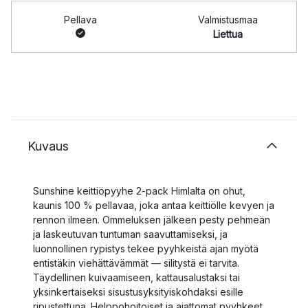
Pellava
Valmistusmaa
Liettua
Kuvaus
Sunshine keittiöpyyhe 2-pack Himlalta on ohut,
kaunis 100 % pellavaa, joka antaa keittiölle kevyen ja
rennon ilmeen. Ommeluksen jälkeen pesty pehmeän
ja laskeutuvan tuntuman saavuttamiseksi, ja
luonnollinen rypistys tekee pyyhkeistä ajan myötä
entistäkin viehättävämmät — silitystä ei tarvita.
Täydellinen kuivaamiseen, kattausalustaksi tai
yksinkertaiseksi sisustusyksityiskohdaksi esille
ripustettuna. Helppohoitoiset ja ajattomat pyyhkeet