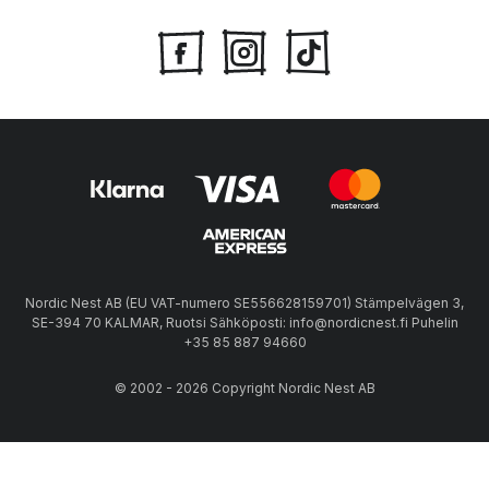
Nordic Nest AB (EU VAT-numero SE556628159701) Stämpelvägen 3,
SE-394 70 KALMAR, Ruotsi Sähköposti: info@nordicnest.fi Puhelin
+35 85 887 94660
© 2002 - 2026 Copyright Nordic Nest AB