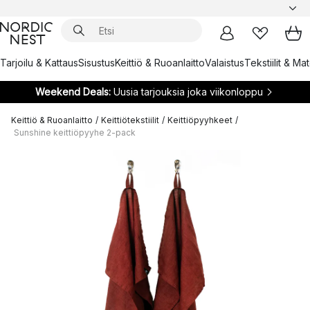
Tarjoilu & Kattaus
Sisustus
Keittiö & Ruoanlaitto
Valaistus
Tekstiilit & Ma
Weekend Deals:
Uusia tarjouksia joka viikonloppu
Keittiö & Ruoanlaitto
/
Keittiötekstiilit
/
Keittiöpyyhkeet
/
Sunshine keittiöpyyhe 2-pack