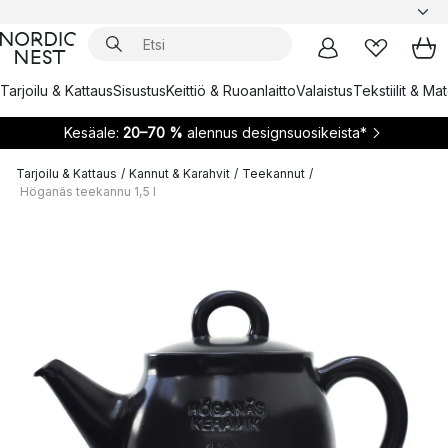
Tarjoilu & Kattaus
Sisustus
Keittiö & Ruoanlaitto
Valaistus
Tekstiilit & Ma
Kesäale:
20–70 %
alennus designsuosikeista*
Tarjoilu & Kattaus
/
Kannut & Karahvit
/
Teekannut
/
Höganäs teekannu 1,5 l