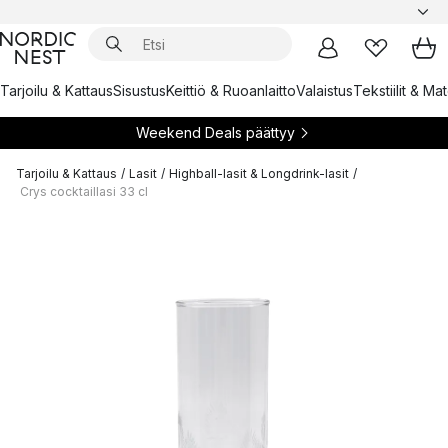
Tarjoilu & Kattaus
Sisustus
Keittiö & Ruoanlaitto
Valaistus
Tekstiilit & Ma
Weekend Deals päättyy
Tarjoilu & Kattaus
/
Lasit
/
Highball-lasit & Longdrink-lasit
/
Crys cocktaillasi 33 cl