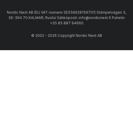
Nordic Nest AB (EU VAT-numero SE556628159701) Stämpelvägen 3,
SE-394 70 KALMAR, Ruotsi Sähköposti: info@nordicnest.fi Puhelin
+35 85 887 94660
© 2002 - 2026 Copyright Nordic Nest AB