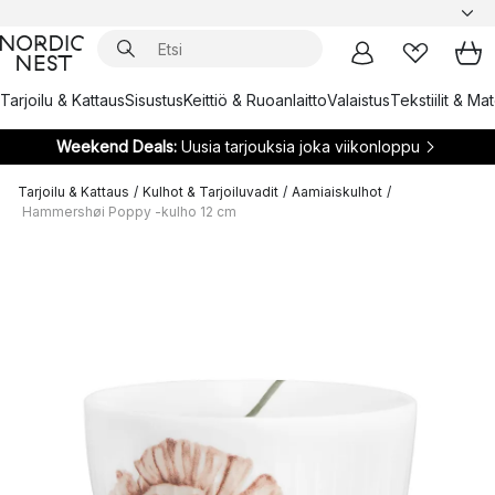
Tarjoilu & Kattaus
Sisustus
Keittiö & Ruoanlaitto
Valaistus
Tekstiilit & Ma
Weekend Deals:
Uusia tarjouksia joka viikonloppu
Tarjoilu & Kattaus
/
Kulhot & Tarjoiluvadit
/
Aamiaiskulhot
/
Hammershøi Poppy -kulho 12 cm