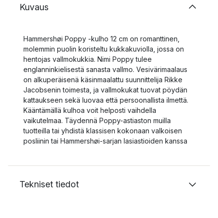
Kuvaus
Hammershøi Poppy -kulho 12 cm on romanttinen,
molemmin puolin koristeltu kukkakuviolla, jossa on
hentojas vallmokukkia. Nimi Poppy tulee
englanninkielisestä sanasta vallmo. Vesivärimaalaus
on alkuperäisenä käsinmaalattu suunnittelija Rikke
Jacobsenin toimesta, ja vallmokukat tuovat pöydän
kattaukseen sekä luovaa että persoonallista ilmettä.
Kääntämällä kulhoa voit helposti vaihdella
vaikutelmaa. Täydennä Poppy-astiaston muilla
tuotteilla tai yhdistä klassisen kokonaan valkoisen
posliinin tai Hammershøi-sarjan lasiastioiden kanssa
Tekniset tiedot