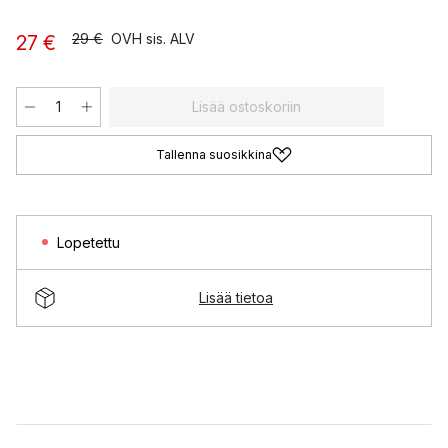
29 €
OVH sis. ALV
27 €
Lisää ostoskoriin
Tallenna suosikkina
Lopetettu
Lisää tietoa