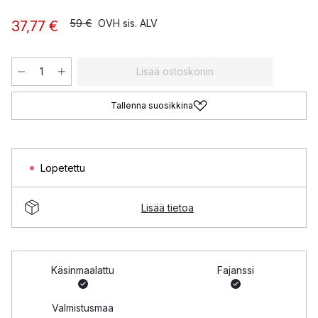
59 €
OVH sis. ALV
37,77 €
Lisää ostoskoriin
Tallenna suosikkina
Lopetettu
Lisää tietoa
Käsinmaalattu
Fajanssi
Valmistusmaa