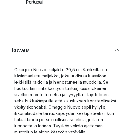
Portugali
Kuvaus
Omaggio Nuovo maljakko 20,5 cm Kählerilta on
käsinmaalattu maljakko, joka uudistaa klassikon
leikkisillä raidoilla ja hienostuneella muodolla. Se
huokuu lämmintä käsityön tuntua, jossa jokainen
siveltimen veto tuo eloa ja syvyyttä – täydellinen
sekä kukkakimpuille että sisustuksen koristeelliseksi
yksityiskohdaksi. Omaggio Nuovo sopii hyllylle,
ikkunalaudalle tai ruokapöydän keskipisteeksi, kun
haluat luoda persoonallisia asetelmia, joilla on
luonnetta ja tarinaa. Tyylikäs valinta ajattoman
muotoilun ja aidon käsityön ystävälle