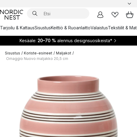
Tarjoilu & Kattaus
Sisustus
Keittiö & Ruoanlaitto
Valaistus
Tekstiilit & Ma
Kesäale:
20–70 %
alennus designsuosikeista*
Sisustus
/
Koriste-esineet
/
Maljakot
/
Omaggio Nuovo maljakko 20,5 cm