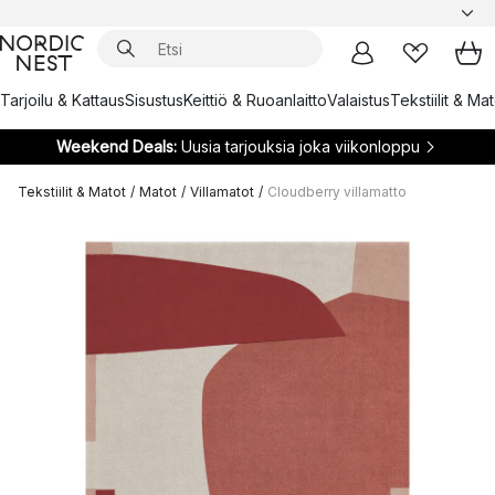
Tarjoilu & Kattaus
Sisustus
Keittiö & Ruoanlaitto
Valaistus
Tekstiilit & Ma
Weekend Deals:
Uusia tarjouksia joka viikonloppu
Tekstiilit & Matot
/
Matot
/
Villamatot
/
Cloudberry villamatto