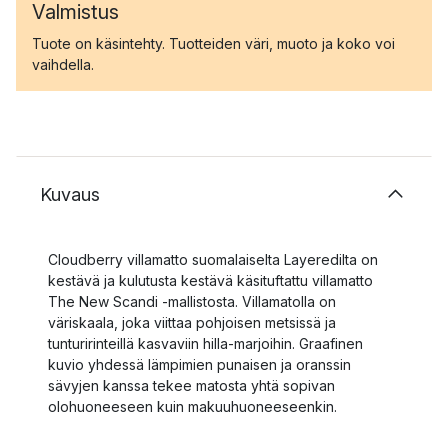
Valmistus
Tuote on käsintehty. Tuotteiden väri, muoto ja koko voi
vaihdella.
Kuvaus
Cloudberry villamatto suomalaiselta Layeredilta on
kestävä ja kulutusta kestävä käsituftattu villamatto
The New Scandi -mallistosta. Villamatolla on
väriskaala, joka viittaa pohjoisen metsissä ja
tunturirinteillä kasvaviin hilla-marjoihin. Graafinen
kuvio yhdessä lämpimien punaisen ja oranssin
sävyjen kanssa tekee matosta yhtä sopivan
olohuoneeseen kuin makuuhuoneeseenkin.