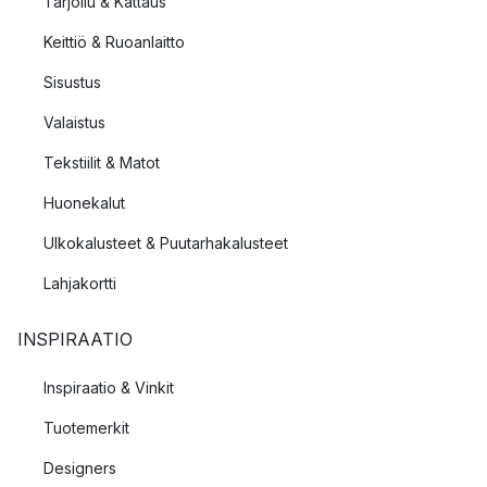
Tarjoilu & Kattaus
Keittiö & Ruoanlaitto
Sisustus
Valaistus
Tekstiilit & Matot
Huonekalut
Ulkokalusteet & Puutarhakalusteet
Lahjakortti
INSPIRAATIO
Inspiraatio & Vinkit
Tuotemerkit
Designers