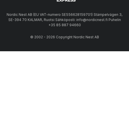
Nordic Nest AB (EU VAT-numero SE556628159701) Stämpelvägen 3,
SE-394 70 KALMAR, Ruotsi Sähköposti: info@nordicnest.fi Puhelin
+35 85 887 94660
© 2002 - 2026 Copyright Nordic Nest AB