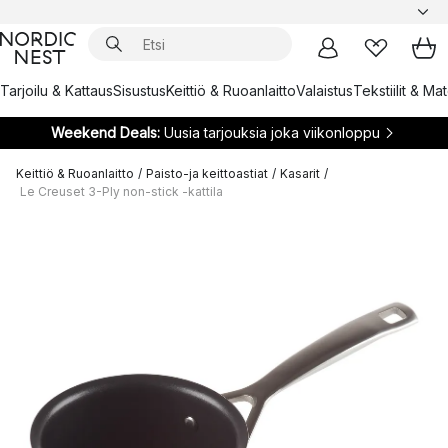
Tarjoilu & Kattaus
Sisustus
Keittiö & Ruoanlaitto
Valaistus
Tekstiilit & Ma
Weekend Deals:
Uusia tarjouksia joka viikonloppu
Keittiö & Ruoanlaitto
/
Paisto-ja keittoastiat
/
Kasarit
/
Le Creuset 3-Ply non-stick -kattila