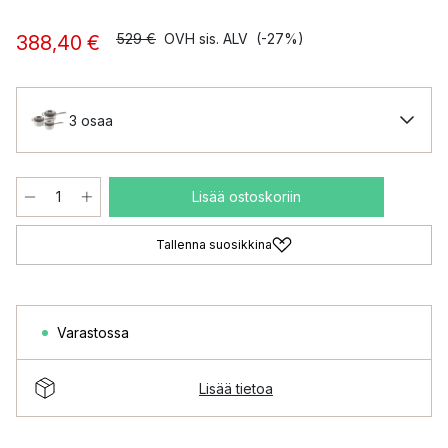
529 €
OVH sis. ALV
(-27%)
388,40 €
3 osaa
Lisää ostoskoriin
Tallenna suosikkina
Varastossa
Lisää tietoa