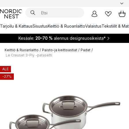
Tarjoilu & Kattaus
Sisustus
Keittiö & Ruoanlaitto
Valaistus
Tekstiilit & Ma
Kesäale:
20–70 %
alennus designsuosikeista*
Keittiö & Ruoanlaitto
/
Paisto-ja keittoastiat
/
Padat
/
Le Creuset 3-Ply -patasetti
ALE
-27%