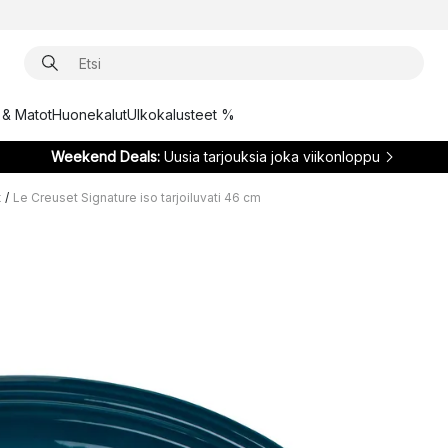
t & Matot
Huonekalut
Ulkokalusteet %
Weekend Deals:
Uusia tarjouksia joka viikonloppu
t
/
Le Creuset Signature iso tarjoiluvati 46 cm