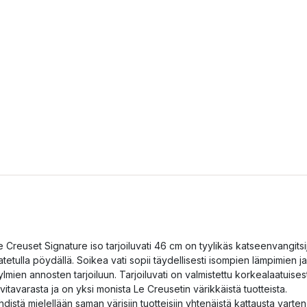
e Creuset Signature iso tarjoiluvati 46 cm on tyylikäs katseenvangitsi
atetulla pöydällä. Soikea vati sopii täydellisesti isompien lämpimien ja
ylmien annosten tarjoiluun. Tarjoiluvati on valmistettu korkealaatuises
ivitavarasta ja on yksi monista Le Creusetin värikkäistä tuotteista.
hdistä mielellään saman värisiin tuotteisiin yhtenäistä kattausta varten