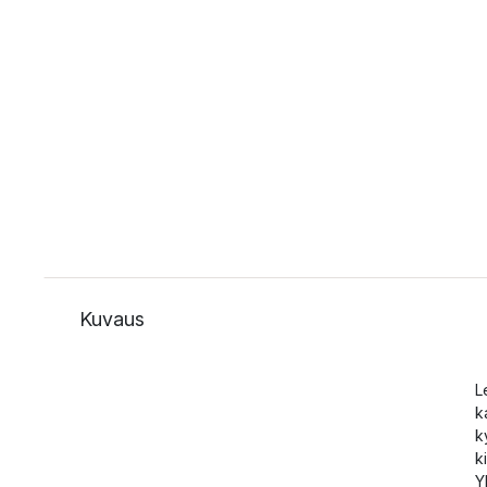
Kuvaus
L
k
k
k
Y