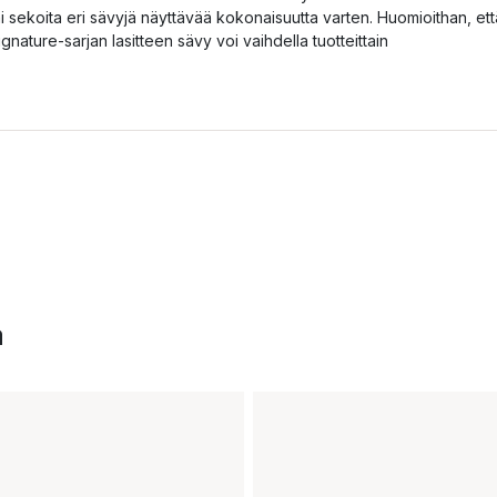
ai sekoita eri sävyjä näyttävää kokonaisuutta varten. Huomioithan, ett
ignature-sarjan lasitteen sävy voi vaihdella tuotteittain
a