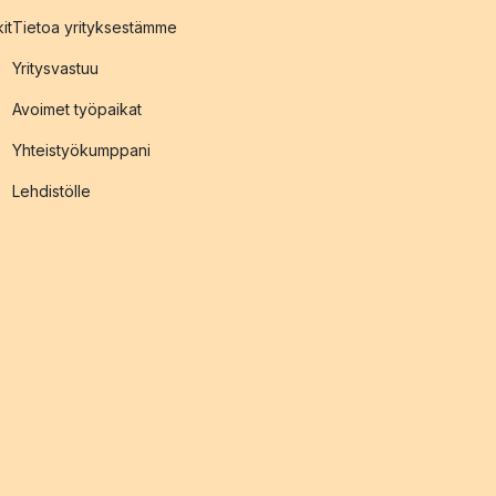
it
Tietoa yrityksestämme
Yritysvastuu
Avoimet työpaikat
Yhteistyökumppani
Lehdistölle