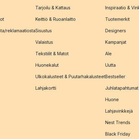
Tarjoilu & Kattaus
Inspiraatio & Vink
ot
Keittiö & Ruoanlaitto
Tuotemerkit
sta/reklamaatiosta
Sisustus
Designers
Valaistus
Kampanjat
Tekstiilit & Matot
Ale
Huonekalut
Uutta
Ulkokalusteet & Puutarhakalusteet
Bestseller
Lahjakortti
Juhlatapahtumat
Huone
Lahjavinkkejä
Nest Trends
Black Friday