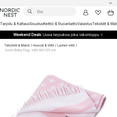
Tarjoilu & Kattaus
Sisustus
Keittiö & Ruoanlaitto
Valaistus
Tekstiilit & Ma
Weekend Deals:
Uusia tarjouksia joka viikonloppu
Tekstiilit & Matot
/
Huovat & Viltit
/
Lasten viltit
/
Icons Baby Flag -viltti 90x120 cm