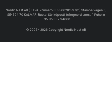
Nordic Nest AB (EU VAT-numero SE556628159701) Stämpelvägen 3,
SE-394 70 KALMAR, Ruotsi Sähköposti: info@nordicnest.fi Puhelin
+35 85 887 94660
© 2002 - 2026 Copyright Nordic Nest AB