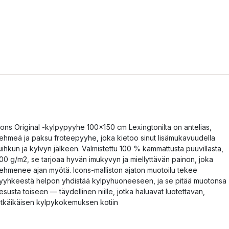
cons Original -kylpypyyhe 100x150 cm Lexingtonilta on antelias,
ehmeä ja paksu froteepyyhe, joka kietoo sinut lisämukavuudella
uihkun ja kylvyn jälkeen. Valmistettu 100 % kammattusta puuvillasta,
00 g/m2, se tarjoaa hyvän imukyvyn ja miellyttävän painon, joka
ehmenee ajan myötä. Icons‑malliston ajaton muotoilu tekee
yyhkeestä helpon yhdistää kylpyhuoneeseen, ja se pitää muotonsa
esusta toiseen — täydellinen niille, jotka haluavat luotettavan,
itkäikäisen kylpykokemuksen kotiin