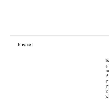
Kuvaus
I
p
s
6
p
p
p
p