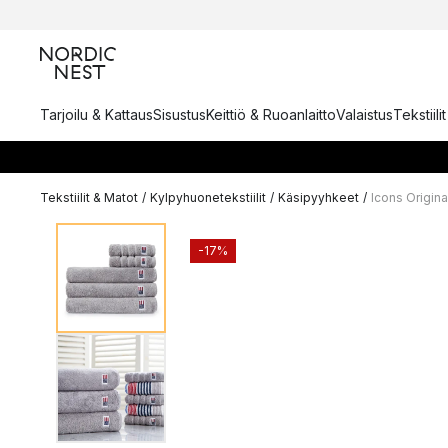
Tarjoilu & Kattaus
Sisustus
Keittiö & Ruoanlaitto
Valaistus
Tekstiili
Tekstiilit & Matot
/
Kylpyhuonetekstiilit
/
Käsipyyhkeet
/
Icons Origin
-17%