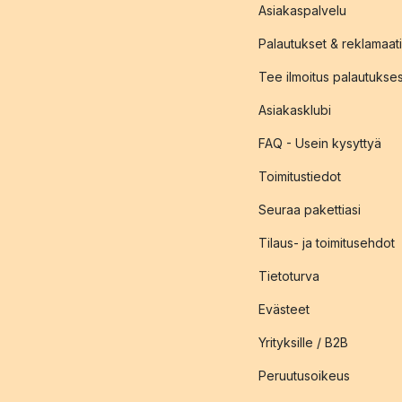
Asiakaspalvelu
Palautukset & reklamaati
Tee ilmoitus palautukse
Asiakasklubi
FAQ - Usein kysyttyä
Toimitustiedot
Seuraa pakettiasi
Tilaus- ja toimitusehdot
Tietoturva
Evästeet
Yrityksille / B2B
Peruutusoikeus