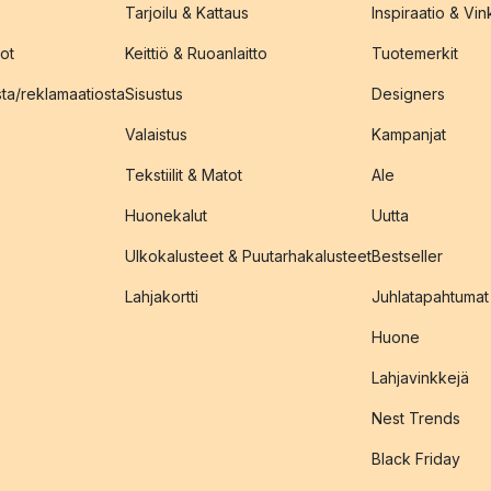
Tarjoilu & Kattaus
Inspiraatio & Vink
ot
Keittiö & Ruoanlaitto
Tuotemerkit
sta/reklamaatiosta
Sisustus
Designers
Valaistus
Kampanjat
Tekstiilit & Matot
Ale
Huonekalut
Uutta
Ulkokalusteet & Puutarhakalusteet
Bestseller
Lahjakortti
Juhlatapahtumat
Huone
Lahjavinkkejä
Nest Trends
Black Friday