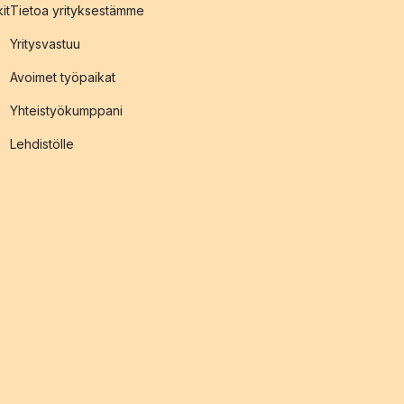
it
Tietoa yrityksestämme
Yritysvastuu
Avoimet työpaikat
Yhteistyökumppani
Lehdistölle