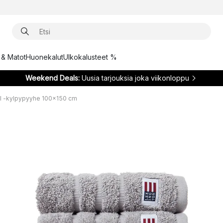
t & Matot
Huonekalut
Ulkokalusteet %
Weekend Deals:
Uusia tarjouksia joka viikonloppu
al -kylpypyyhe 100x150 cm