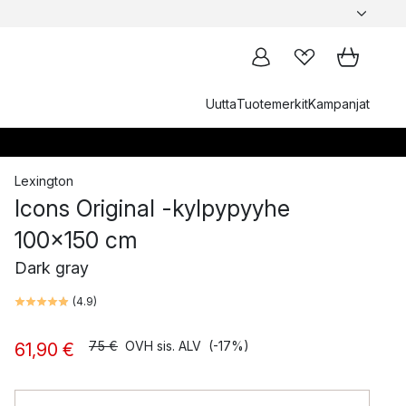
Uutta
Tuotemerkit
Kampanjat
Lexington
Icons Original -kylpypyyhe
100x150 cm
Dark gray
(
4.9
)
75 €
OVH sis. ALV
(-17%)
61,90 €