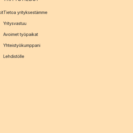
it
Tietoa yrityksestämme
Yritysvastuu
Avoimet työpaikat
Yhteistyökumppani
Lehdistölle