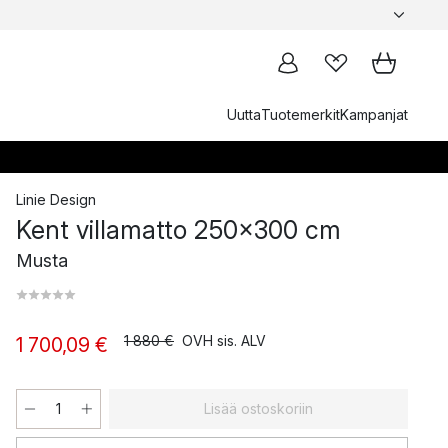
Uutta
Tuotemerkit
Kampanjat
Linie Design
Kent villamatto 250x300 cm
Musta
1 880 €
OVH sis. ALV
1 700,09 €
Lisää ostoskoriin