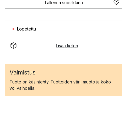
Tallenna suosikkina
Lopetettu
Lisää tietoa
Valmistus
Tuote on käsintehty. Tuotteiden väri, muoto ja koko
voi vaihdella.