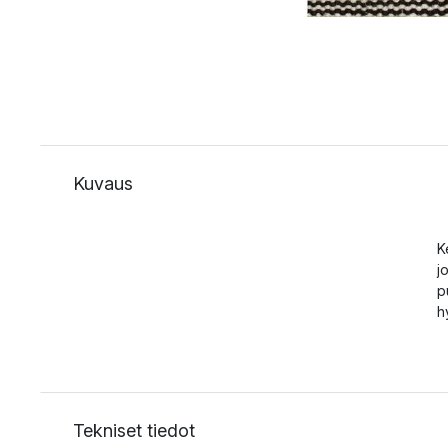
Kuvaus
K
j
p
h
Tekniset tiedot