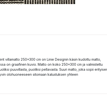
ent villamatto 250x300 cm on Linie Designin käsin kudottu matto,
ossa on graafinen kuvio. Matto on koko 250x300 cm ja valmistettu
uoliksi puuvillasta, puoliksi pellavasta. Suuri matto, joka sopii erityise
yvin olohuoneeseen sitomaan kalustuksen yhteen