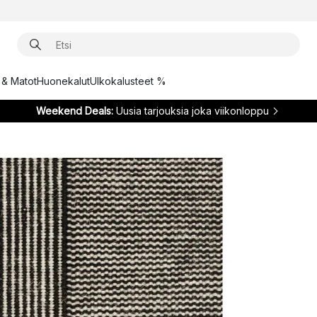
t & Matot
Huonekalut
Ulkokalusteet %
Weekend Deals:
Uusia tarjouksia joka viikonloppu