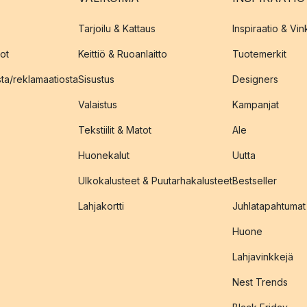
Tarjoilu & Kattaus
Inspiraatio & Vink
ot
Keittiö & Ruoanlaitto
Tuotemerkit
sta/reklamaatiosta
Sisustus
Designers
Valaistus
Kampanjat
Tekstiilit & Matot
Ale
Huonekalut
Uutta
Ulkokalusteet & Puutarhakalusteet
Bestseller
Lahjakortti
Juhlatapahtumat
Huone
Lahjavinkkejä
Nest Trends