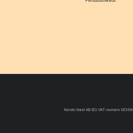
Peruutusoikeus
Nordic Nest AB (EU VAT-numero SE5566