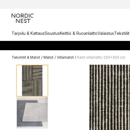
Tarjoilu & Kattaus
Sisustus
Keittiö & Ruoanlaitto
Valaistus
Tekstiili
Tekstiilit & Matot
/
Matot
/
Villamatot
/
Kent villamatto 250x300 cm