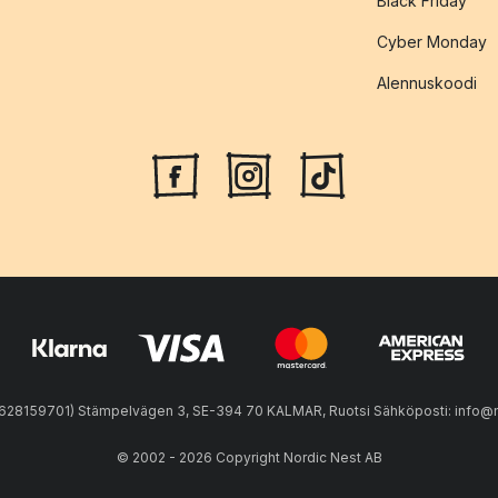
Black Friday
Cyber Monday
Alennuskoodi
28159701) Stämpelvägen 3, SE-394 70 KALMAR, Ruotsi Sähköposti: info@n
© 2002 - 2026 Copyright Nordic Nest AB