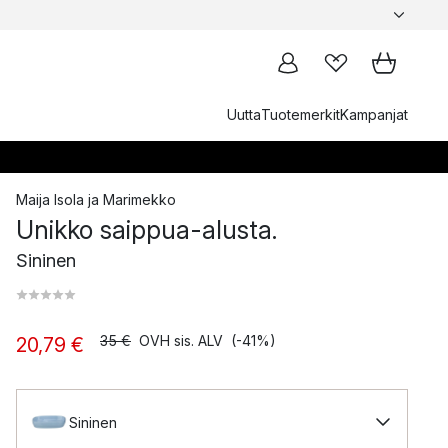
Uutta
Tuotemerkit
Kampanjat
Maija Isola
ja
Marimekko
Unikko saippua-alusta.
Sininen
35 €
OVH sis. ALV
(-41%)
20,79 €
Sininen