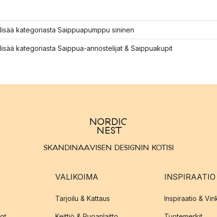
lisää kategoriasta Saippuapumppu sininen
lisää kategoriasta Saippua-annostelijat & Saippuakupit
SKANDINAAVISEN DESIGNIN KOTISI
VALIKOIMA
INSPIRAATIO
Tarjoilu & Kattaus
Inspiraatio & Vink
ot
Keittiö & Ruoanlaitto
Tuotemerkit