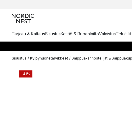
Tarjoilu & Kattaus
Sisustus
Keittiö & Ruoanlaitto
Valaistus
Tekstiili
Sisustus
/
Kylpyhuonetarvikkeet
/
Saippua-annostelijat & Saippuakup
-41%