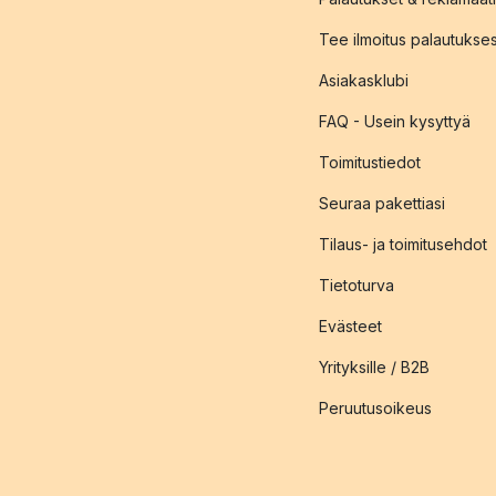
Tee ilmoitus palautukse
Asiakasklubi
FAQ - Usein kysyttyä
Toimitustiedot
Seuraa pakettiasi
Tilaus- ja toimitusehdot
Tietoturva
Evästeet
Yrityksille / B2B
Peruutusoikeus