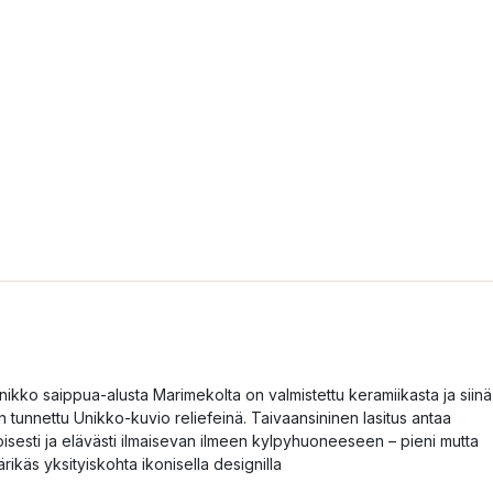
nikko saippua-alusta Marimekolta on valmistettu keramiikasta ja siinä
n tunnettu Unikko-kuvio reliefeinä. Taivaansininen lasitus antaa
loisesti ja elävästi ilmaisevan ilmeen kylpyhuoneeseen – pieni mutta
ärikäs yksityiskohta ikonisella designilla