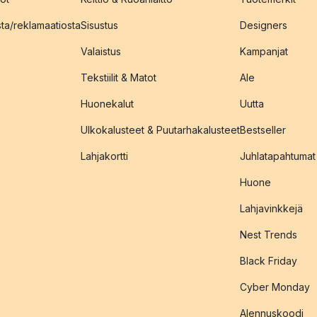
sta/reklamaatiosta
Sisustus
Designers
Valaistus
Kampanjat
Tekstiilit & Matot
Ale
Huonekalut
Uutta
Ulkokalusteet & Puutarhakalusteet
Bestseller
Lahjakortti
Juhlatapahtumat
Huone
Lahjavinkkejä
Nest Trends
Black Friday
Cyber Monday
Alennuskoodi