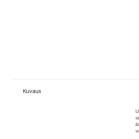
Kuvaus
U
o
i
v