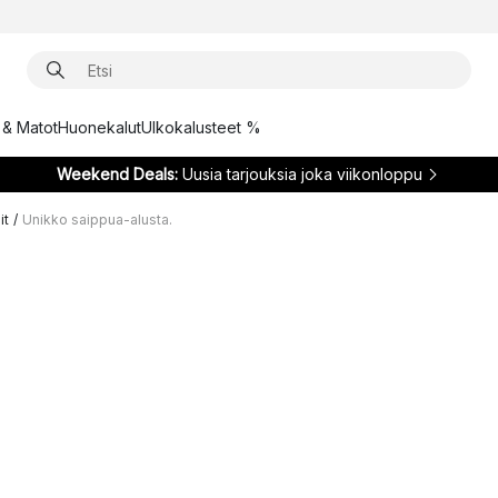
t & Matot
Huonekalut
Ulkokalusteet %
Weekend Deals:
Uusia tarjouksia joka viikonloppu
it
/
Unikko saippua-alusta.