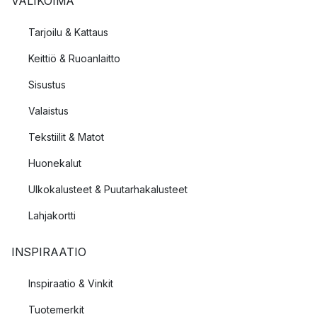
VALIKOIMA
Tarjoilu & Kattaus
Keittiö & Ruoanlaitto
Sisustus
Valaistus
Tekstiilit & Matot
Huonekalut
Ulkokalusteet & Puutarhakalusteet
Lahjakortti
INSPIRAATIO
Inspiraatio & Vinkit
Tuotemerkit