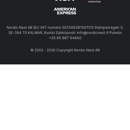
Nordic Nest AB (EU VAT-numero SE556628159701) Stämpelvägen 3,
SE-394 70 KALMAR, Ruotsi Sähköposti: info@nordicnest.fi Puhelin
+35 85 887 94660
© 2002 - 2026 Copyright Nordic Nest AB