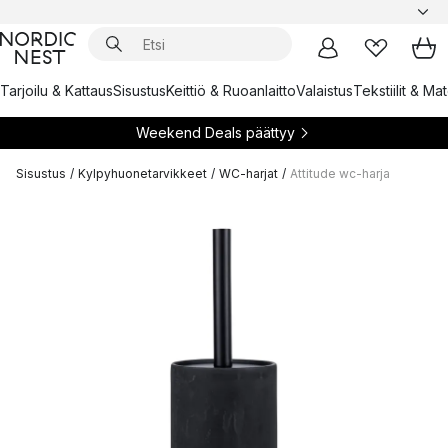
Tarjoilu & Kattaus
Sisustus
Keittiö & Ruoanlaitto
Valaistus
Tekstiilit & Ma
Weekend Deals päättyy
Sisustus
/
Kylpyhuonetarvikkeet
/
WC-harjat
/
Attitude wc-harja