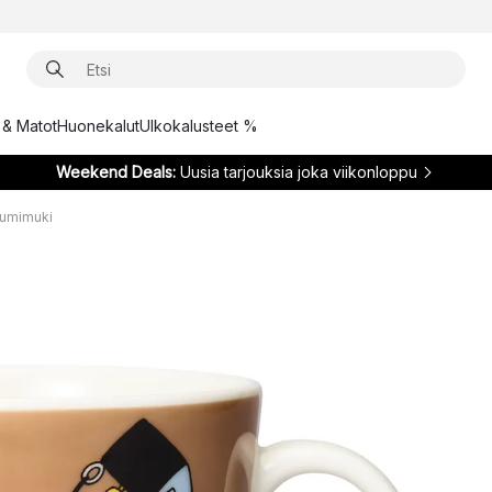
t & Matot
Huonekalut
Ulkokalusteet %
Weekend Deals:
Uusia tarjouksia joka viikonloppu
uumimuki