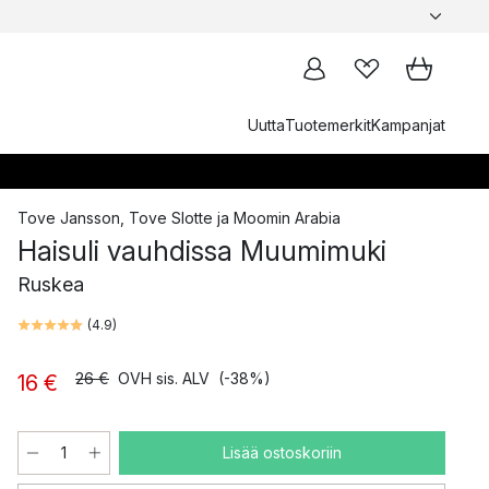
Uutta
Tuotemerkit
Kampanjat
Tove Jansson
,
Tove Slotte
ja
Moomin Arabia
Haisuli vauhdissa Muumimuki
Ruskea
(
4.9
)
26 €
OVH sis. ALV
(-38%)
16 €
Lisää ostoskoriin