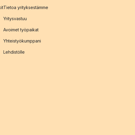
it
Tietoa yrityksestämme
Yritysvastuu
Avoimet työpaikat
Yhteistyökumppani
Lehdistölle