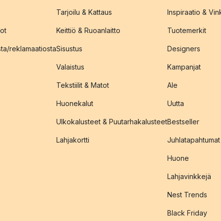
Tarjoilu & Kattaus
Inspiraatio & Vink
ot
Keittiö & Ruoanlaitto
Tuotemerkit
sta/reklamaatiosta
Sisustus
Designers
Valaistus
Kampanjat
Tekstiilit & Matot
Ale
Huonekalut
Uutta
Ulkokalusteet & Puutarhakalusteet
Bestseller
Lahjakortti
Juhlatapahtumat
Huone
Lahjavinkkejä
Nest Trends
Black Friday