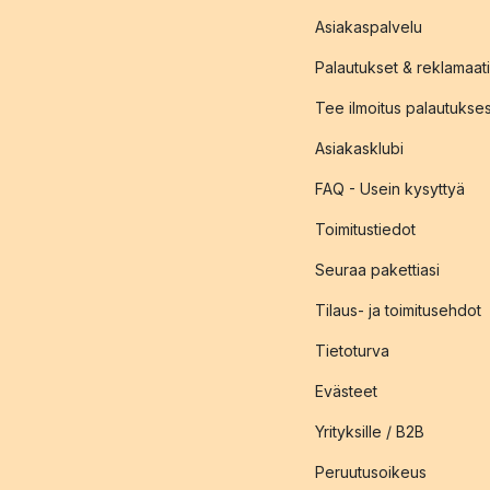
Asiakaspalvelu
Palautukset & reklamaati
Tee ilmoitus palautukse
Asiakasklubi
FAQ - Usein kysyttyä
Toimitustiedot
Seuraa pakettiasi
Tilaus- ja toimitusehdot
Tietoturva
Evästeet
Yrityksille / B2B
Peruutusoikeus