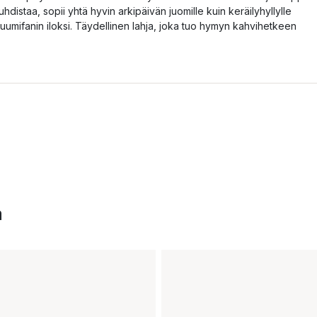
uhdistaa, sopii yhtä hyvin arkipäivän juomille kuin keräilyhyllylle
uumifanin iloksi. Täydellinen lahja, joka tuo hymyn kahvihetkeen
a