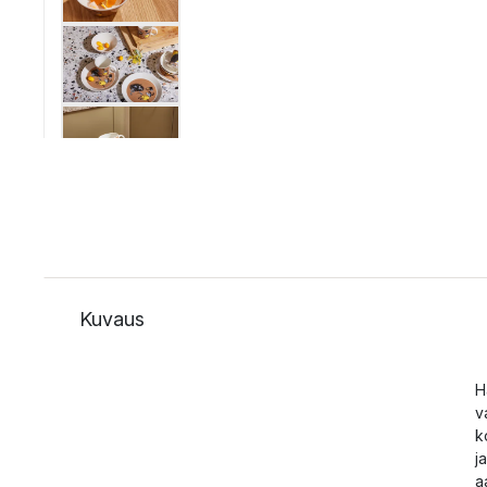
Kuvaus
H
v
k
j
a