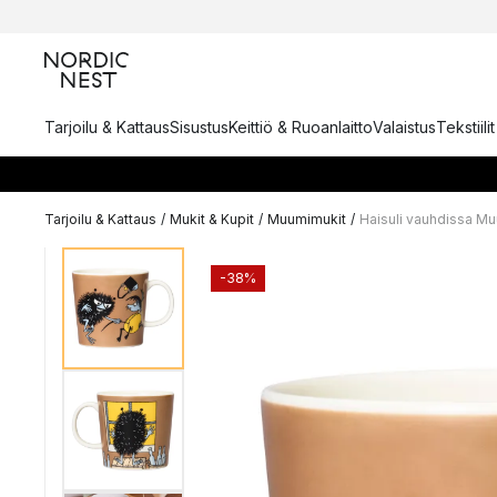
Tarjoilu & Kattaus
Sisustus
Keittiö & Ruoanlaitto
Valaistus
Tekstiili
Tarjoilu & Kattaus
/
Mukit & Kupit
/
Muumimukit
/
Haisuli vauhdissa M
-38%