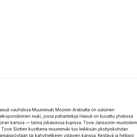
aisuli vauhdissa Muumimuki Moomin Arabialta on suloinen
alkoporsliininen muki, jossa pahantekijä Haisuli on kuvattu yhdessä
oiran kanssa — tarina jokaisessa kupissa. Tove Janssonin muotoile
a Tove Slotten kuvittama muumimuki tuo leikkisän yksityiskohdan
amiaispöytään tai kahvihetkeen ystävien kanssa. Kestävä ja helppo