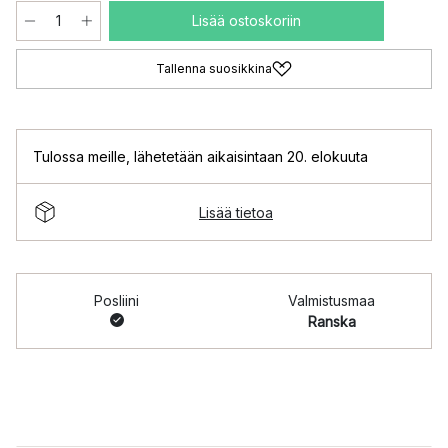
Lisää ostoskoriin
Tallenna suosikkina
Tulossa meille
,
lähetetään aikaisintaan 20. elokuuta
Lisää tietoa
Posliini
Valmistusmaa
Ranska