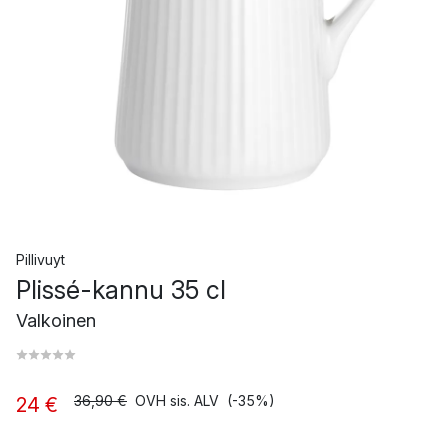
Pillivuyt
Plissé-kannu 35 cl
Valkoinen
36,90 €
OVH sis. ALV
(-35%)
24 €