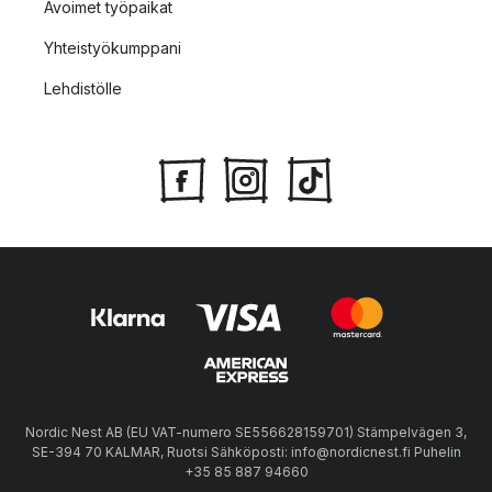
Avoimet työpaikat
Yhteistyökumppani
Lehdistölle
Nordic Nest AB (EU VAT-numero SE556628159701) Stämpelvägen 3,
SE-394 70 KALMAR, Ruotsi Sähköposti: info@nordicnest.fi Puhelin
+35 85 887 94660