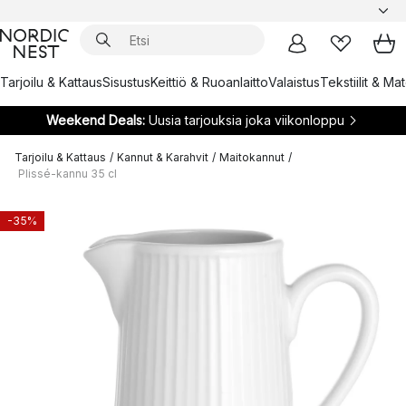
Tarjoilu & Kattaus
Sisustus
Keittiö & Ruoanlaitto
Valaistus
Tekstiilit & Ma
Weekend Deals:
Uusia tarjouksia joka viikonloppu
Tarjoilu & Kattaus
/
Kannut & Karahvit
/
Maitokannut
/
Plissé-kannu 35 cl
-35%