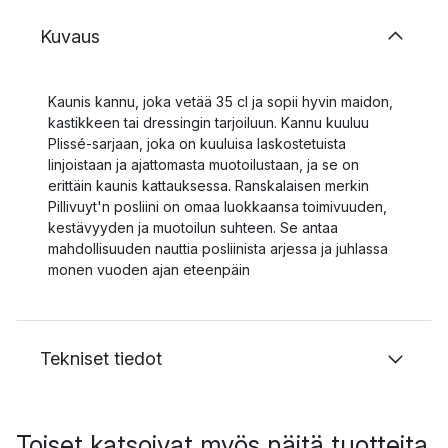
Kuvaus
Kaunis kannu, joka vetää 35 cl ja sopii hyvin maidon,
kastikkeen tai dressingin tarjoiluun. Kannu kuuluu
Plissé-sarjaan, joka on kuuluisa laskostetuista
linjoistaan ja ajattomasta muotoilustaan, ja se on
erittäin kaunis kattauksessa. Ranskalaisen merkin
Pillivuyt'n posliini on omaa luokkaansa toimivuuden,
kestävyyden ja muotoilun suhteen. Se antaa
mahdollisuuden nauttia posliinista arjessa ja juhlassa
monen vuoden ajan eteenpäin
Tekniset tiedot
Toiset katsoivat myös näitä tuotteita