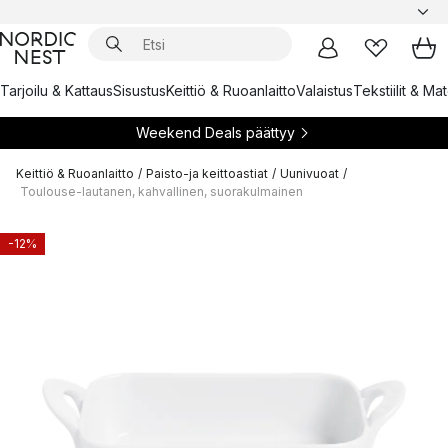
Tarjoilu & Kattaus
Sisustus
Keittiö & Ruoanlaitto
Valaistus
Tekstiilit & Ma
Weekend Deals päättyy
Keittiö & Ruoanlaitto
/
Paisto-ja keittoastiat
/
Uunivuoat
/
Toulouse-lautanen, kahvallinen, suorakulmainen
-12%