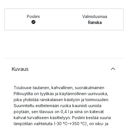
Posliini
Valmistusmaa
Ranska
Kuvaus
Toulouse-lautanen, kahvallinen, suorakulmainen
Pillivuytilta on tyylikäs ja käytännöllinen uunivuoka,
joka yhdistää ranskalaisen käsityön ja toimivuuden.
Suunniteltu esittelemään ruoka kauniisti uunista
pöytään, sen tilavuus on 0,4 l ja siinä on kätevät
kahvat turvalliseen käsittelyyn. Posliini kestää suuria
lämpötilan vaihteluita (-30 °C–+350 °C), on isku- ja