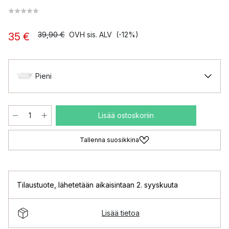
39,90 €
OVH sis. ALV
(-12%)
35 €
Pieni
Lisää ostoskoriin
Tallenna suosikkina
Tilaustuote
,
lähetetään aikaisintaan 2. syyskuuta
Lisää tietoa