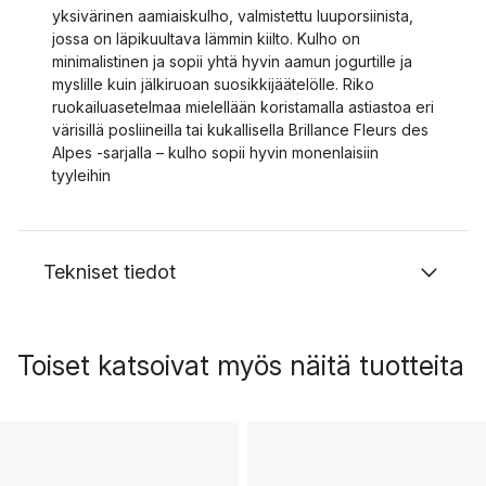
yksivärinen aamiaiskulho, valmistettu luuporsiinista,
jossa on läpikuultava lämmin kiilto. Kulho on
minimalistinen ja sopii yhtä hyvin aamun jogurtille ja
myslille kuin jälkiruoan suosikkijäätelölle. Riko
ruokailuasetelmaa mielellään koristamalla astiastoa eri
värisillä posliineilla tai kukallisella Brillance Fleurs des
Alpes -sarjalla – kulho sopii hyvin monenlaisiin
tyyleihin
Tekniset tiedot
Toiset katsoivat myös näitä tuotteita