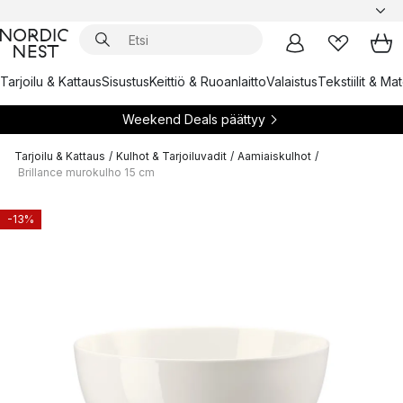
Tarjoilu & Kattaus
Sisustus
Keittiö & Ruoanlaitto
Valaistus
Tekstiilit & Ma
Weekend Deals päättyy
Tarjoilu & Kattaus
/
Kulhot & Tarjoiluvadit
/
Aamiaiskulhot
/
Brillance murokulho 15 cm
-13%