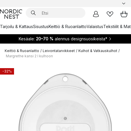
Tarjoilu & Kattaus
Sisustus
Keittiö & Ruoanlaitto
Valaistus
Tekstiilit & Ma
Kesäale:
20–70 %
alennus designsuosikeista*
Keittiö & Ruoanlaitto
/
Leivontatarvikkeet
/
Kulhot & Vatkauskulhot
/
Margrethe kansi 2 l kulhoon
-32%