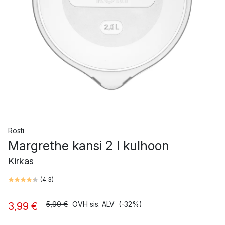
Rosti
Margrethe kansi 2 l kulhoon
Kirkas
(
4.3
)
5,90 €
OVH sis. ALV
(-32%)
3,99 €