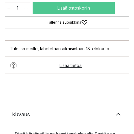
Lisää ostoskoriin
Tallenna suosikkina
Tulossa meille
,
lähetetään aikaisintaan 18. elokuuta
Lisää tietoa
Kuvaus
Tämä käytännöllinen kansi tanskalaiselta Rostilta on