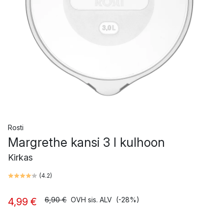
Rosti
Margrethe kansi 3 l kulhoon
Kirkas
(
4.2
)
6,90 €
OVH sis. ALV
(-28%)
4,99 €