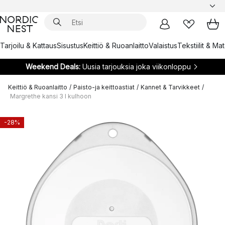
Tarjoilu & Kattaus
Sisustus
Keittiö & Ruoanlaitto
Valaistus
Tekstiilit & Ma
Weekend Deals:
Uusia tarjouksia joka viikonloppu
Keittiö & Ruoanlaitto
/
Paisto-ja keittoastiat
/
Kannet & Tarvikkeet
/
Margrethe kansi 3 l kulhoon
-28%