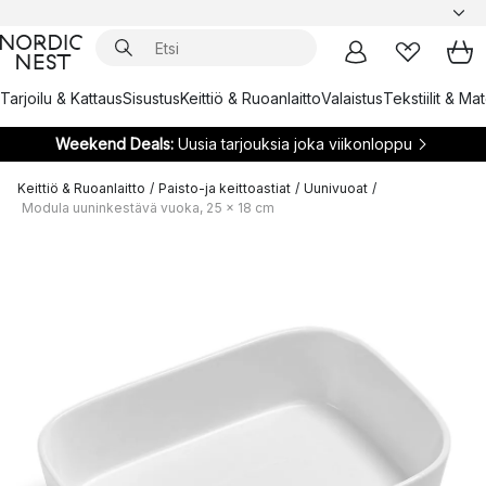
Tarjoilu & Kattaus
Sisustus
Keittiö & Ruoanlaitto
Valaistus
Tekstiilit & Ma
Weekend Deals:
Uusia tarjouksia joka viikonloppu
Keittiö & Ruoanlaitto
/
Paisto-ja keittoastiat
/
Uunivuoat
/
Modula uuninkestävä vuoka, 25 x 18 cm