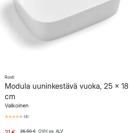
Rosti
Modula uuninkestävä vuoka, 25 x 18
cm
Valkoinen
(
4
)
26,90 €
OVH sis. ALV
21 €