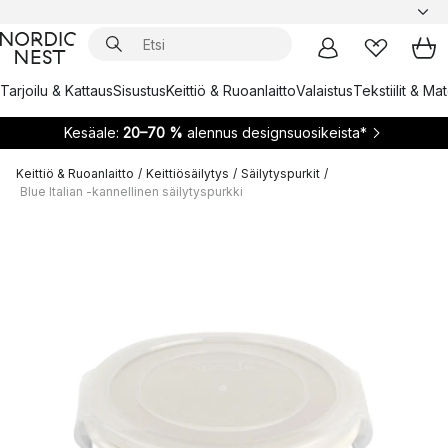
Tarjoilu & Kattaus
Sisustus
Keittiö & Ruoanlaitto
Valaistus
Tekstiilit & Ma
Kesäale:
20–70 %
alennus designsuosikeista*
Keittiö & Ruoanlaitto
/
Keittiösäilytys
/
Säilytyspurkit
/
Blue Italian -kannellinen säilytyspurkki