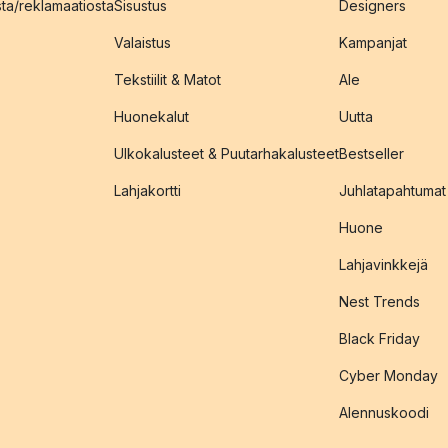
sta/reklamaatiosta
Sisustus
Designers
Valaistus
Kampanjat
Tekstiilit & Matot
Ale
Huonekalut
Uutta
Ulkokalusteet & Puutarhakalusteet
Bestseller
Lahjakortti
Juhlatapahtumat
Huone
Lahjavinkkejä
Nest Trends
Black Friday
Cyber Monday
Alennuskoodi