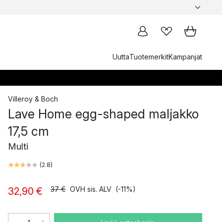
Uutta
Tuotemerkit
Kampanjat
Villeroy & Boch
Lave Home egg-shaped maljakko
17,5 cm
Multi
(
2.8
)
37 €
OVH sis. ALV
(-11%)
32,90 €