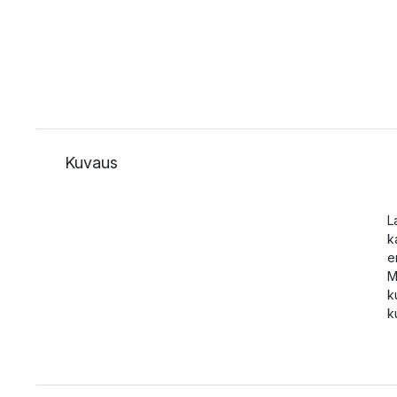
Kuvaus
L
k
e
M
k
k