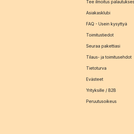
Tee ilmoitus palautukse
Asiakasklubi
FAQ - Usein kysyttyä
Toimitustiedot
Seuraa pakettiasi
Tilaus- ja toimitusehdot
Tietoturva
Evästeet
Yrityksille / B2B
Peruutusoikeus