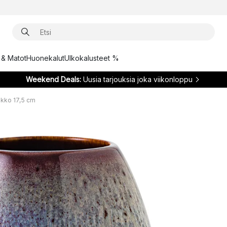
t & Matot
Huonekalut
Ulkokalusteet %
Weekend Deals:
Uusia tarjouksia joka viikonloppu
kko 17,5 cm