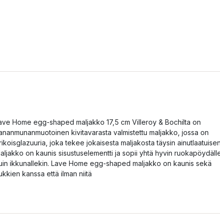
ave Home egg-shaped maljakko 17,5 cm Villeroy & Bochilta on
ananmunanmuotoinen kivitavarasta valmistettu maljakko, jossa on
rikoisglazuuria, joka tekee jokaisesta maljakosta täysin ainutlaatuisen
aljakko on kaunis sisustuselementti ja sopii yhtä hyvin ruokapöydäll
uin ikkunallekin. Lave Home egg-shaped maljakko on kaunis sekä
ukkien kanssa että ilman niitä