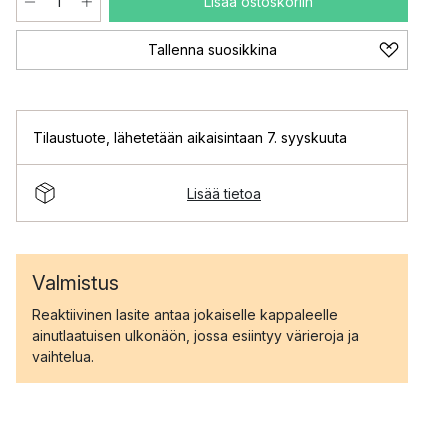
Lisää ostoskoriin
Tallenna suosikkina
Tilaustuote
,
lähetetään aikaisintaan 7. syyskuuta
Lisää tietoa
Valmistus
Reaktiivinen lasite antaa jokaiselle kappaleelle
ainutlaatuisen ulkonäön, jossa esiintyy värieroja ja
vaihtelua.