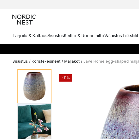
Tarjoilu & Kattaus
Sisustus
Keittiö & Ruoanlaitto
Valaistus
Tekstiili
Sisustus
/
Koriste-esineet
/
Maljakot
/
Lave Home egg-shaped malja
-11%