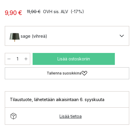
11,90 €
OVH sis. ALV
(-17%)
9,90 €
sage (vihreä)
Lisää ostoskoriin
Tallenna suosikkina
Tilaustuote
,
lähetetään aikaisintaan 6. syyskuuta
Lisää tietoa