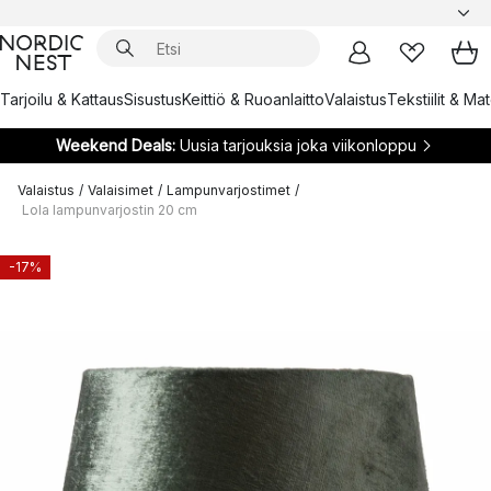
Tarjoilu & Kattaus
Sisustus
Keittiö & Ruoanlaitto
Valaistus
Tekstiilit & Ma
Weekend Deals:
Uusia tarjouksia joka viikonloppu
Valaistus
/
Valaisimet
/
Lampunvarjostimet
/
Lola lampunvarjostin 20 cm
-17%