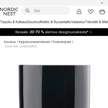
Tarjoilu & Kattaus
Sisustus
Keittiö & Ruoanlaitto
Valaistus
Tekstiilit & Ma
Kesäale:
20–70 %
alennus designsuosikeista*
Sisustus
/
Kylpyhuonetarvikkeet
/
Poljinämpärit
/
Zone Suii -poljinsanko