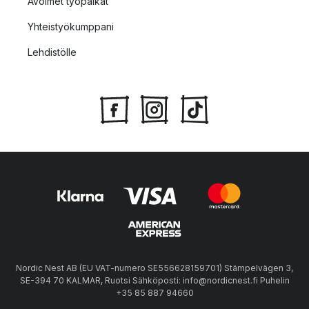
Avoimet työpaikat
Yhteistyökumppani
Lehdistölle
Nordic Nest AB (EU VAT-numero SE556628159701) Stämpelvägen 3,
SE-394 70 KALMAR, Ruotsi Sähköposti: info@nordicnest.fi Puhelin
+35 85 887 94660