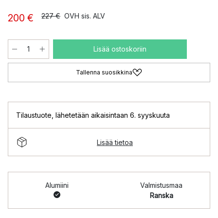
227 €
OVH sis. ALV
200 €
Lisää ostoskoriin
Tallenna suosikkina
Tilaustuote
,
lähetetään aikaisintaan 6. syyskuuta
Lisää tietoa
Alumiini
Valmistusmaa
Ranska