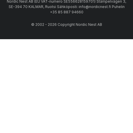
Nordic Nest AB (EU VAT-numero SE556628159701) Stämpelvägen 3,
SE-394 70 KALMAR, Ruotsi Sähköposti: info@nordicnest.fi Puhelin
+35 85 887 94660
© 2002 - 2026 Copyright Nordic Nest AB