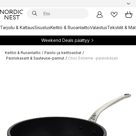
Tarjoilu & Kattaus
Sisustus
Keittiö & Ruoanlaitto
Valaistus
Tekstiilit & Ma
Weekend Deals päättyy
Keittiö & Ruoanlaitto
/
Paisto-ja keittoastiat
/
Paistokasarit & Sauteuse-pannut
/
Choc Extreme -paistokasari