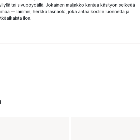
yllyllä tai sivupöydällä. Jokainen maljakko kantaa käsityön selkeää
eimaa — lämmin, herkkä läsnäolo, joka antaa kodille luonnetta ja
itkäaikaista iloa.
a