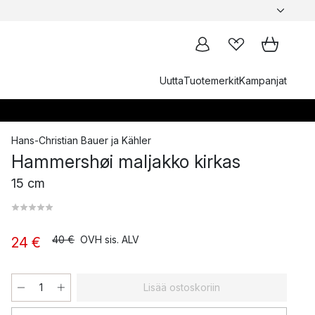
Uutta
Tuotemerkit
Kampanjat
Hans-Christian Bauer
ja
Kähler
Hammershøi maljakko kirkas
15 cm
40 €
OVH sis. ALV
24 €
Lisää ostoskoriin