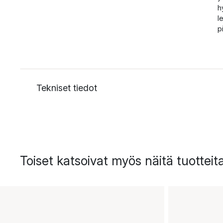
h
l
p
Tekniset tiedot
Toiset katsoivat myös näitä tuotteit