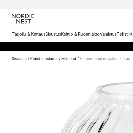
Tarjoilu & Kattaus
Sisustus
Keittiö & Ruoanlaitto
Valaistus
Tekstiili
Sisustus
/
Koriste-esineet
/
Maljakot
/
Hammershøi maljakko kirkas