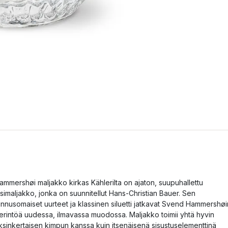
ammershøi maljakko kirkas Kählerilta on ajaton, suupuhallettu
asimaljakko, jonka on suunnitellut Hans-Christian Bauer. Sen
unnusomaiset uurteet ja klassinen siluetti jatkavat Svend Hammershøi
erintöä uudessa, ilmavassa muodossa. Maljakko toimii yhtä hyvin
ksinkertaisen kimpun kanssa kuin itsenäisenä sisustuselementtinä