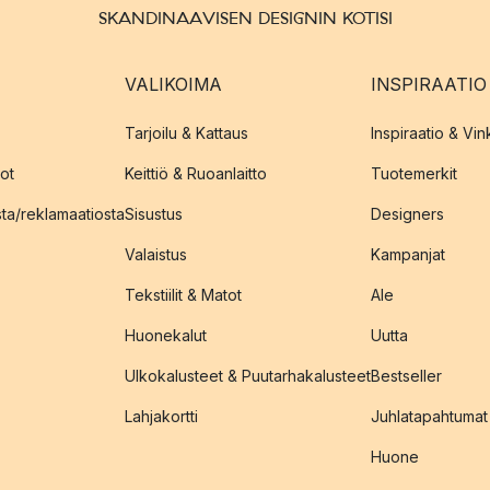
SKANDINAAVISEN DESIGNIN KOTISI
VALIKOIMA
INSPIRAATIO
Tarjoilu & Kattaus
Inspiraatio & Vink
ot
Keittiö & Ruoanlaitto
Tuotemerkit
sta/reklamaatiosta
Sisustus
Designers
Valaistus
Kampanjat
Tekstiilit & Matot
Ale
Huonekalut
Uutta
Ulkokalusteet & Puutarhakalusteet
Bestseller
Lahjakortti
Juhlatapahtumat
Huone