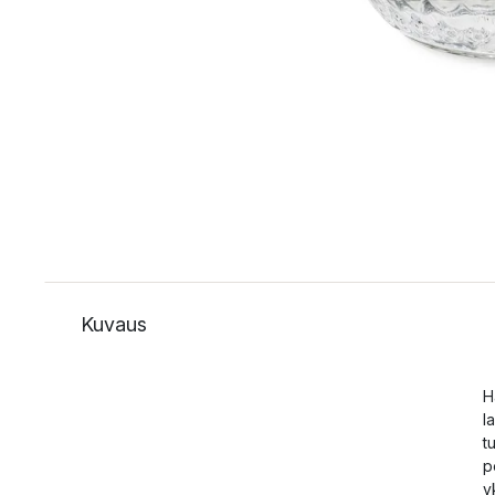
Kuvaus
H
l
t
p
y