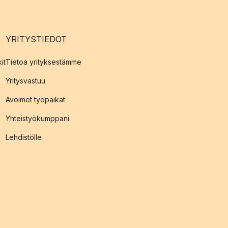
YRITYSTIEDOT
it
Tietoa yrityksestämme
Yritysvastuu
Avoimet työpaikat
Yhteistyökumppani
Lehdistölle