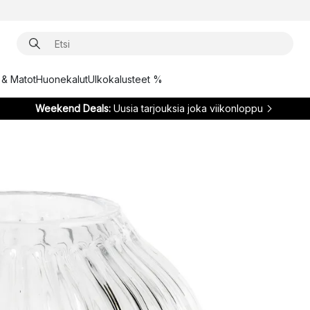
t & Matot
Huonekalut
Ulkokalusteet %
Weekend Deals:
Uusia tarjouksia joka viikonloppu