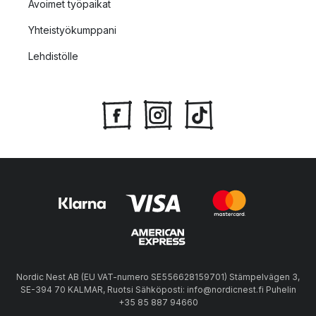
Avoimet työpaikat
Yhteistyökumppani
Lehdistölle
Nordic Nest AB (EU VAT-numero SE556628159701) Stämpelvägen 3,
SE-394 70 KALMAR, Ruotsi Sähköposti: info@nordicnest.fi Puhelin
+35 85 887 94660