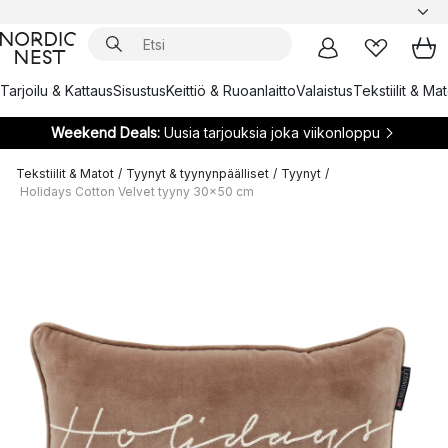
Tarjoilu & Kattaus
Sisustus
Keittiö & Ruoanlaitto
Valaistus
Tekstiilit & Ma
Weekend Deals:
Uusia tarjouksia joka viikonloppu
Tekstiilit & Matot
/
Tyynyt & tyynynpäälliset
/
Tyynyt
/
Holidays Cotton Velvet tyyny 30x50 cm