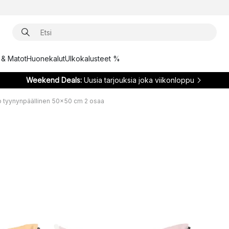
t & Matot
Huonekalut
Ulkokalusteet %
Weekend Deals:
Uusia tarjouksia joka viikonloppu
o tyynynpäällinen 50x50 cm 2 osaa