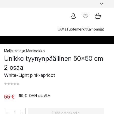
Uutta
Tuotemerkit
Kampanjat
Maija Isola
ja
Marimekko
Unikko tyynynpäällinen 50x50 cm
2 osaa
White-Light pink-apricot
99 €
OVH sis. ALV
55 €
Lisää ostoskoriin