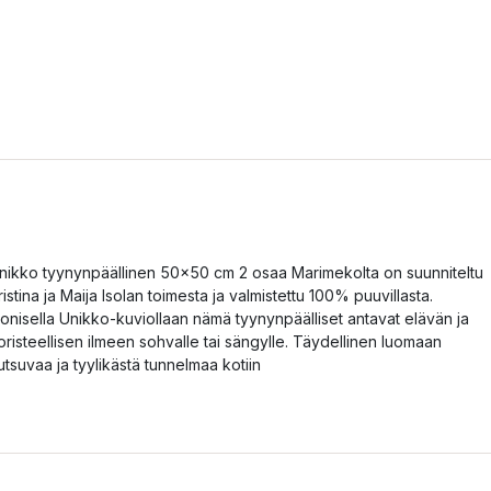
nikko tyynynpäällinen 50x50 cm 2 osaa Marimekolta on suunniteltu
ristina ja Maija Isolan toimesta ja valmistettu 100% puuvillasta.
konisella Unikko-kuviollaan nämä tyynynpäälliset antavat elävän ja
oristeellisen ilmeen sohvalle tai sängylle. Täydellinen luomaan
utsuvaa ja tyylikästä tunnelmaa kotiin