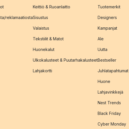
ot
Keittiö & Ruoanlaitto
Tuotemerkit
sta/reklamaatiosta
Sisustus
Designers
Valaistus
Kampanjat
Tekstiilit & Matot
Ale
Huonekalut
Uutta
Ulkokalusteet & Puutarhakalusteet
Bestseller
Lahjakortti
Juhlatapahtumat
Huone
Lahjavinkkejä
Nest Trends
Black Friday
Cyber Monday