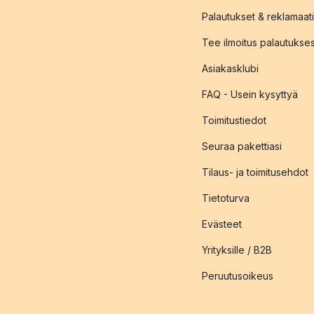
Palautukset & reklamaati
Tee ilmoitus palautukse
Asiakasklubi
FAQ - Usein kysyttyä
Toimitustiedot
Seuraa pakettiasi
Tilaus- ja toimitusehdot
Tietoturva
Evästeet
Yrityksille / B2B
Peruutusoikeus