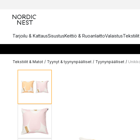
Tarjoilu & Kattaus
Sisustus
Keittiö & Ruoanlaitto
Valaistus
Tekstiili
Tekstiilit & Matot
/
Tyynyt & tyynynpäälliset
/
Tyynynpäälliset
/
Unikk