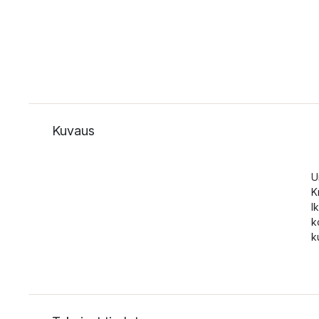
Kuvaus
U
K
I
k
k