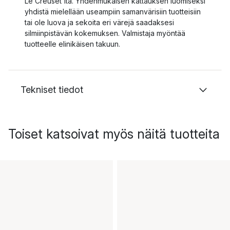
Le Creuset'lta. Yhdenmukaisen kattauksen luomiseksi
yhdistä mielellään useampiin samanvärisiin tuotteisiin
tai ole luova ja sekoita eri värejä saadaksesi
silmiinpistävän kokemuksen. Valmistaja myöntää
tuotteelle elinikäisen takuun.
Tekniset tiedot
Toiset katsoivat myös näitä tuotteita