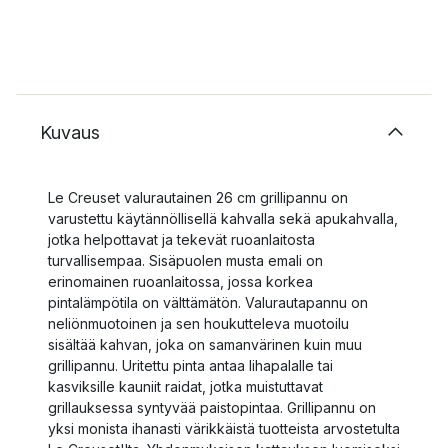
Kuvaus
Le Creuset valurautainen 26 cm grillipannu on
varustettu käytännöllisellä kahvalla sekä apukahvalla,
jotka helpottavat ja tekevät ruoanlaitosta
turvallisempaa. Sisäpuolen musta emali on
erinomainen ruoanlaitossa, jossa korkea
pintalämpötila on välttämätön. Valurautapannu on
neliönmuotoinen ja sen houkutteleva muotoilu
sisältää kahvan, joka on samanvärinen kuin muu
grillipannu. Uritettu pinta antaa lihapalalle tai
kasviksille kauniit raidat, jotka muistuttavat
grillauksessa syntyvää paistopintaa. Grillipannu on
yksi monista ihanasti värikkäistä tuotteista arvostetulta