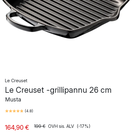
Le Creuset
Le Creuset -grillipannu 26 cm
Musta
(
4.8
)
199 €
OVH sis. ALV
(-17%)
164,90 €