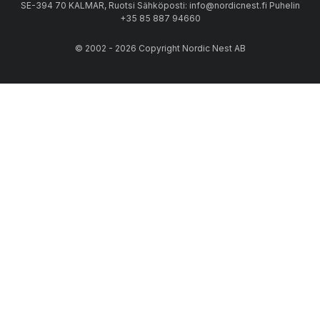
SE-394 70 KALMAR, Ruotsi Sähköposti: info@nordicnest.fi Puhelin
+35 85 887 94660
© 2002 - 2026 Copyright Nordic Nest AB