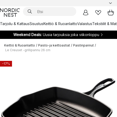
Tarjoilu & Kattaus
Sisustus
Keittiö & Ruoanlaitto
Valaistus
Tekstiilit & Ma
Weekend Deals:
Uusia tarjouksia joka viikonloppu
Keittiö & Ruoanlaitto
/
Paisto-ja keittoastiat
/
Paistinpannut
/
Le Creuset -grillipannu 26 cm
-17%