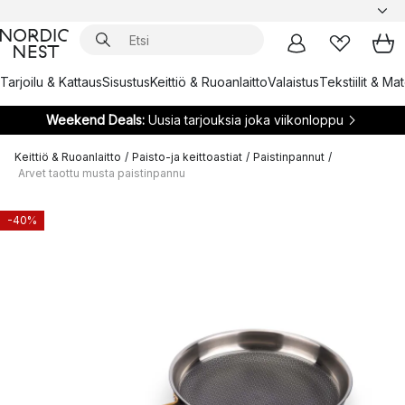
Tarjoilu & Kattaus
Sisustus
Keittiö & Ruoanlaitto
Valaistus
Tekstiilit & Ma
Weekend Deals:
Uusia tarjouksia joka viikonloppu
Keittiö & Ruoanlaitto
/
Paisto-ja keittoastiat
/
Paistinpannut
/
Arvet taottu musta paistinpannu
-40%