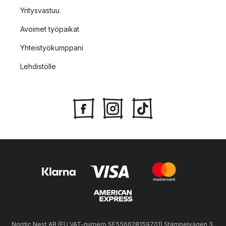
Yritysvastuu
Avoimet työpaikat
Yhteistyökumppani
Lehdistölle
Nordic Nest AB (EU VAT-numero SE556628159701) Stämpelvägen 3,