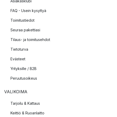
Asiakasklubi
FAQ - Usein kysyttyä
Toimitustiedot
Seuraa pakettiasi
Tilaus- ja toimitusehdot
Tietoturva
Evästeet
Yrityksille / B2B
Peruutusoikeus
VALIKOIMA
Tarjoilu & Kattaus
Keittiö & Ruoanlaitto