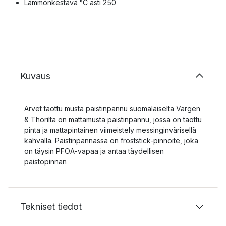
Lämmönkestävä °C asti 250
Kuvaus
Arvet taottu musta paistinpannu suomalaiselta Vargen
& Thorilta on mattamusta paistinpannu, jossa on taottu
pinta ja mattapintainen viimeistely messinginvärisellä
kahvalla. Paistinpannassa on froststick-pinnoite, joka
on täysin PFOA-vapaa ja antaa täydellisen
paistopinnan
Tekniset tiedot