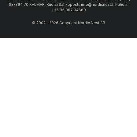
SE-394 70 KALMAR, Ruotsi Sähköposti: info@nordicnest.fi Puhelin
+35 85 887 94660
© 2002 - 2026 Copyright Nordic Nest AB